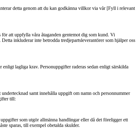
anterar detta genom att du kan godkänna villkor via vår [Fyll i relevant
 för att uppfylla våra åtaganden gentemot dig som kund. Vi
. Detta inkluderar inte betrodda tredjepartsleverantörer som hjälper oss
enligt lagliga krav. Personuppgifter raderas sedan enligt särskilda
ndigt undertecknad samt innehålla uppgift om namn och personnummer
ter till:
a uppgifter som utgör allmänna handlingar eller då det föreligger ett
måste sparas, till exempel obetalda skulder.