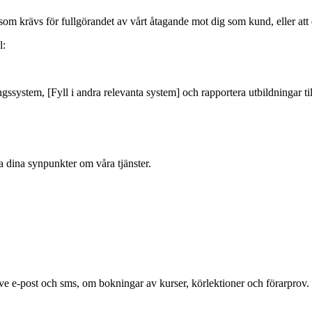
m krävs för fullgörandet av vårt åtagande mot dig som kund, eller att du
l:
ystem, [Fyll i andra relevanta system] och rapportera utbildningar ti
dina synpunkter om våra tjänster.
ive e-post och sms, om bokningar av kurser, körlektioner och förarprov.