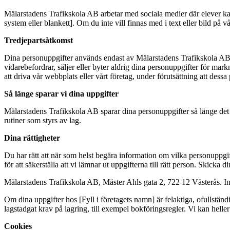
Mälarstadens Trafikskola AB arbetar med sociala medier där elever kan f
system eller blankett]. Om du inte vill finnas med i text eller bild på v
Tredjepartsåtkomst
Dina personuppgifter används endast av Mälarstadens Trafikskola AB.
vidarebefordrar, säljer eller byter aldrig dina personuppgifter för mar
att driva vår webbplats eller vårt företag, under förutsättning att dessa
Så länge sparar vi dina uppgifter
Mälarstadens Trafikskola AB sparar dina personuppgifter så länge det ä
rutiner som styrs av lag.
Dina rättigheter
Du har rätt att när som helst begära information om vilka personuppg
för att säkerställa att vi lämnar ut uppgifterna till rätt person. Skicka 
Mälarstadens Trafikskola AB, Mäster Ahls gata 2, 722 12 Västerås. In
Om dina uppgifter hos [Fyll i företagets namn] är felaktiga, ofullständi
lagstadgat krav på lagring, till exempel bokföringsregler. Vi kan heller 
Cookies