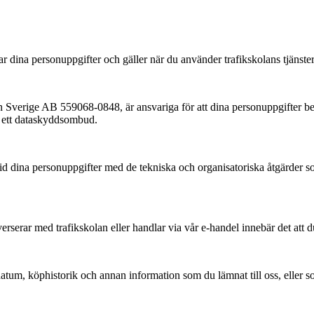
 dina personuppgifter och gäller när du använder trafikskolans tjänster e
verige AB 559068-0848, är ansvariga för att dina personuppgifter behand
tt ett dataskyddsombud.
d dina personuppgifter med de tekniska och organisatoriska åtgärder som 
rserar med trafikskolan eller handlar via vår e-handel innebär det att d
atum, köphistorik och annan information som du lämnat till oss, eller s