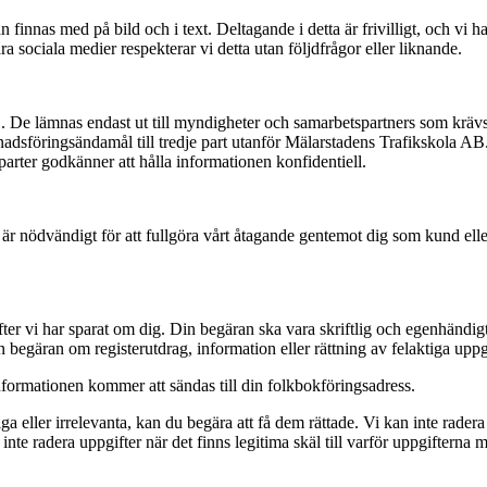
innas med på bild och i text. Deltagande i detta är frivilligt, och vi h
åra sociala medier respekterar vi detta utan följdfrågor eller liknande.
 De lämnas endast ut till myndigheter och samarbetspartners som krävs
knadsföringsändamål till tredje part utanför Mälarstadens Trafikskola AB
 parter godkänner att hålla informationen konfidentiell.
r nödvändigt för att fullgöra vårt åtagande gentemot dig som kund eller 
ifter vi har sparat om dig. Din begäran ska vara skriftlig och egenhä
din begäran om registerutdrag, information eller rättning av felaktiga uppgif
formationen kommer att sändas till din folkbokföringsadress.
ga eller irrelevanta, kan du begära att få dem rättade. Vi kan inte rader
inte radera uppgifter när det finns legitima skäl till varför uppgifterna 