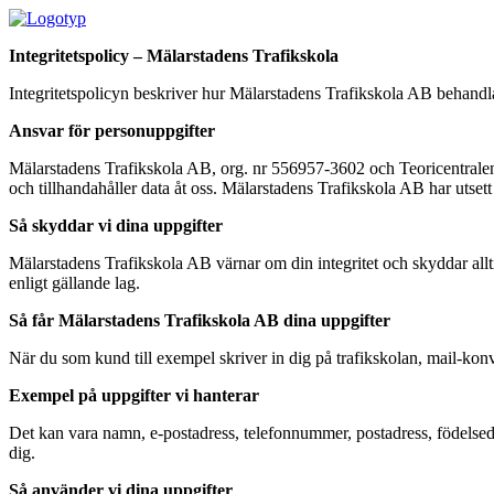
Integritetspolicy – Mälarstadens Trafikskola
Integritetspolicyn beskriver hur Mälarstadens Trafikskola AB behandlar
Ansvar för personuppgifter
Mälarstadens Trafikskola AB, org. nr 556957-3602 och Teoricentralen S
och tillhandahåller data åt oss. Mälarstadens Trafikskola AB har utse
Så skyddar vi dina uppgifter
Mälarstadens Trafikskola AB värnar om din integritet och skyddar allti
enligt gällande lag.
Så får Mälarstadens Trafikskola AB dina uppgifter
När du som kund till exempel skriver in dig på trafikskolan, mail-konve
Exempel på uppgifter vi hanterar
Det kan vara namn, e-postadress, telefonnummer, postadress, födelsed
dig.
Så använder vi dina uppgifter